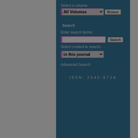
Select a volume:
Search
Enter search terms:
Select context to search:
Advanced Search
ISSN: 2545-8728