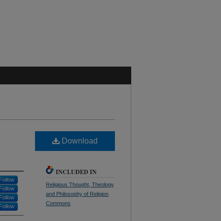
Download
INCLUDED IN
Follow
Religious Thought, Theology
Follow
and Philosophy of Religion
Follow
Commons
Follow