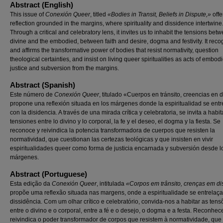
Abstract (English)
This issue of
Conexión Queer
, titled
«Bodies in Transit, Beliefs in Dispute,»
offe
reflection grounded in the margins, where spirituality and dissidence intertwine
Through a critical and celebratory lens, it invites us to inhabit the tensions bet
divine and the embodied, between faith and desire, dogma and festivity. It reco
and affirms the transformative power of bodies that resist normativity, question
theological certainties, and insist on living queer spiritualities as acts of embod
justice and subversion from the margins.
Abstract (Spanish)
Este número de
Conexión Queer
, titulado «Cuerpos en tránsito, creencias en 
propone una reflexión situada en los márgenes donde la espiritualidad se entr
con la disidencia. A través de una mirada crítica y celebratoria, se invita a habit
tensiones entre lo divino y lo corporal, la fe y el deseo, el dogma y la fiesta. Se
reconoce y reivindica la potencia transformadora de cuerpos que resisten la
normatividad, que cuestionan las certezas teológicas y que insisten en vivir
espiritualidades queer como forma de justicia encarnada y subversión desde l
márgenes.
Abstract (Portuguese)
Esta edição da
Conexión Queer
, intitulada
«Corpos em trânsito, crenças em di
propõe uma reflexão situada nas margens, onde a espiritualidade se entrelaç
dissidência. Com um olhar crítico e celebratório, convida-nos a habitar as tens
entre o divino e o corporal, entre a fé e o desejo, o dogma e a festa. Reconhec
reivindica o poder transformador de corpos que resistem à normatividade, que