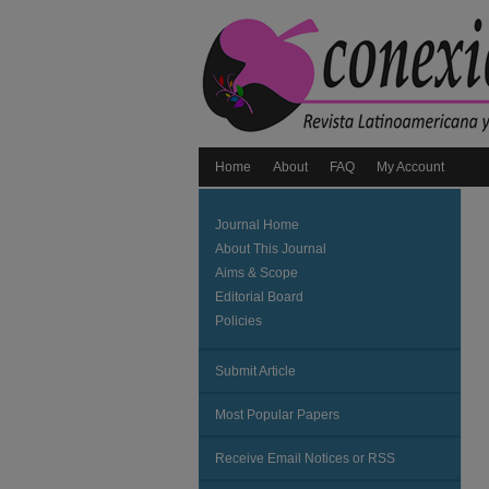
Home
About
FAQ
My Account
Journal Home
About This Journal
Aims & Scope
Editorial Board
Policies
Submit Article
Most Popular Papers
Receive Email Notices or RSS