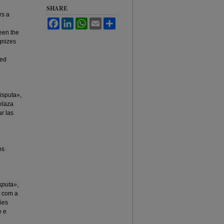
SHARE
rs a
Facebook
LinkedIn
WhatsApp
Email
Share
.
ween the
gnizes
ied
disputa»,
elaza
ar las
os
sputa»
,
a com a
ões
e e