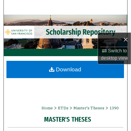
Search
Browse Collections
My Account
×
About
Switch to
desktop
view
Digital Commons Network™
Download
>
>
>
Home
ETDs
Master's Theses
1390
MASTER'S THESES