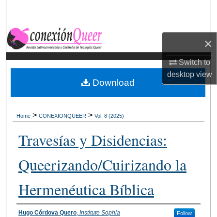
Search
Browse Collections
×
My Account
Switch to
desktop
view
Download
About
Digital Commons Network™
>
>
Home
CONEXIONQUEER
Vol. 8 (2025)
Travesías y Disidencias:
Queerizando/Cuirizando la
Hermenéutica Bíblica
Authors
Hugo Córdova Quero
,
Institute Sophia
Follow