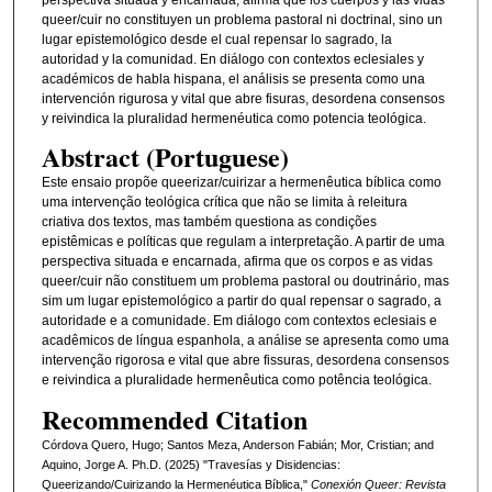
queer/cuir no constituyen un problema pastoral ni doctrinal, sino un
lugar epistemológico desde el cual repensar lo sagrado, la
autoridad y la comunidad. En diálogo con contextos eclesiales y
académicos de habla hispana, el análisis se presenta como una
intervención rigurosa y vital que abre fisuras, desordena consensos
y reivindica la pluralidad hermenéutica como potencia teológica.
Abstract (Portuguese)
Este ensaio propõe queerizar/cuirizar a hermenêutica bíblica como
uma intervenção teológica crítica que não se limita à releitura
criativa dos textos, mas também questiona as condições
epistêmicas e políticas que regulam a interpretação. A partir de uma
perspectiva situada e encarnada, afirma que os corpos e as vidas
queer/cuir não constituem um problema pastoral ou doutrinário, mas
sim um lugar epistemológico a partir do qual repensar o sagrado, a
autoridade e a comunidade. Em diálogo com contextos eclesiais e
acadêmicos de língua espanhola, a análise se apresenta como uma
intervenção rigorosa e vital que abre fissuras, desordena consensos
e reivindica a pluralidade hermenêutica como potência teológica.
Recommended Citation
Córdova Quero, Hugo; Santos Meza, Anderson Fabián; Mor, Cristian; and
Aquino, Jorge A. Ph.D. (2025) "Travesías y Disidencias:
Queerizando/Cuirizando la Hermenéutica Bíblica,"
Conexión Queer: Revista