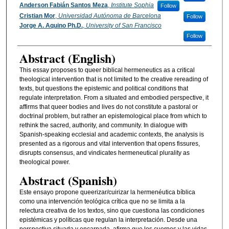
Anderson Fabián Santos Meza
,
Institute Sophia
Follow
Cristian Mor
,
Universidad Autónoma de Barcelona
Follow
Jorge A. Aquino Ph.D.
,
University of San Francisco
Follow
Abstract (English)
This essay proposes to queer biblical hermeneutics as a critical
theological intervention that is not limited to the creative rereading of
texts, but questions the epistemic and political conditions that
regulate interpretation. From a situated and embodied perspective, it
affirms that queer bodies and lives do not constitute a pastoral or
doctrinal problem, but rather an epistemological place from which to
rethink the sacred, authority, and community. In dialogue with
Spanish-speaking ecclesial and academic contexts, the analysis is
presented as a rigorous and vital intervention that opens fissures,
disrupts consensus, and vindicates hermeneutical plurality as
theological power.
Abstract (Spanish)
Este ensayo propone queerizar/cuirizar la hermenéutica bíblica
como una intervención teológica crítica que no se limita a la
relectura creativa de los textos, sino que cuestiona las condiciones
epistémicas y políticas que regulan la interpretación. Desde una
perspectiva situada y encarnada, afirma que los cuerpos y las vidas