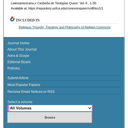
Latinoamericana y Caribeña de Teologías Queer
: Vol. 8 , 1-30.
Available at: https://repository.usfca.edu/conexionqueer/vol8/iss1/1
INCLUDED IN
Religious Thought, Theology and Philosophy of Religion Commons
Journal Home
About This Journal
Aims & Scope
Editorial Board
Policies
Submit Article
Most Popular Papers
Receive Email Notices or RSS
Select a volume: